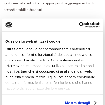
gestione del conflitto di coppia per il raggiungimento di
accordi stabili e duraturi.
Al percorso di
Mediazione Familiare
che coinvolge la coppia
genitoriale, si affianca la proposta dei
Gruppi di Parola
,
rivolta ai figli che stanno vivendo la separazione dei propri
genitori.
Questo sito web utilizza i cookie
Utilizziamo i cookie per personalizzare contenuti ed
Approfondimento sulla Mediazione Familiare
annunci, per fornire funzionalità dei social media e per
analizzare il nostro traffico. Condividiamo inoltre
informazioni sul modo in cui utilizza il nostro sito con i
corsi in partenza
nostri partner che si occupano di analisi dei dati web,
pubblicità e social media, i quali potrebbero combinarle
con altre informazioni che ha fornito loro o che hanno
raccolto dal suo utilizzo dei loro servizi.
richiedi un
Mostra dettagli