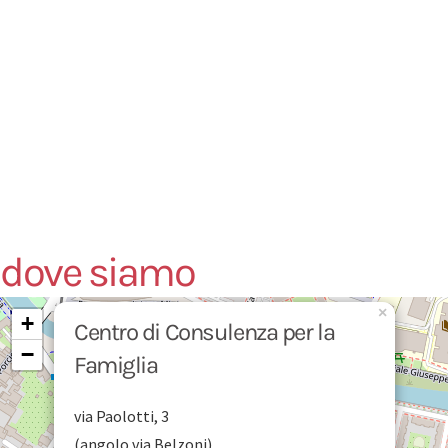
dove siamo
×
+
Centro di Consulenza per la
−
Famiglia
via Paolotti, 3
(angolo via Belzoni)